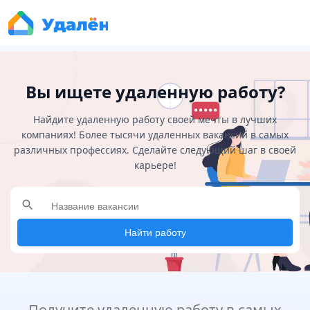
Вы ищете удаленную работу?
Найдите удаленную работу своей мечты в лучших
компаниях! Более тысячи удаленных вакансий в самых
различных профессиях. Сделайте следующий шаг в своей
карьере!
search
Найти работу
Получите удаленную работу в самых