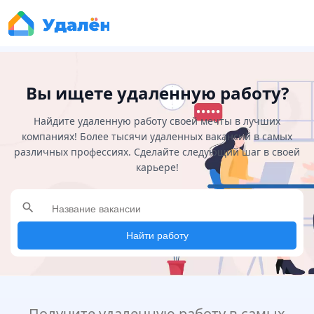
Вы ищете удаленную работу?
Найдите удаленную работу своей мечты в лучших
компаниях! Более тысячи удаленных вакансий в самых
различных профессиях. Сделайте следующий шаг в своей
карьере!
search
Найти работу
Получите удаленную работу в самых