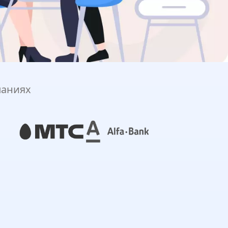
паниях