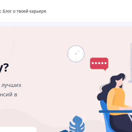
с
Блог о твоей карьере
у?
в лучших
нсий в