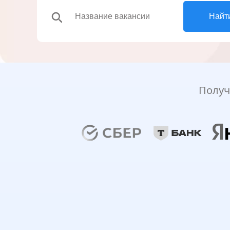
search
Найт
Получ