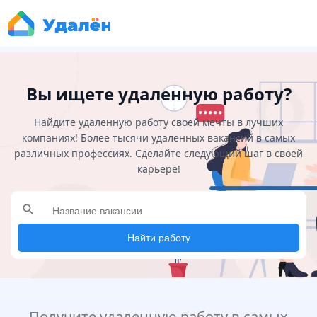
Вы ищете удаленную работу?
Найдите удаленную работу своей мечты в лучших
компаниях! Более тысячи удаленных вакансий в самых
различных профессиях. Сделайте следующий шаг в своей
карьере!
search
Найти работу
Получите удаленную работу в самых