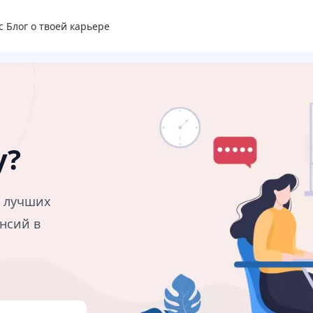
с
Блог о твоей карьере
у?
в лучших
нсий в