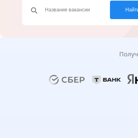
search
Найт
Получ