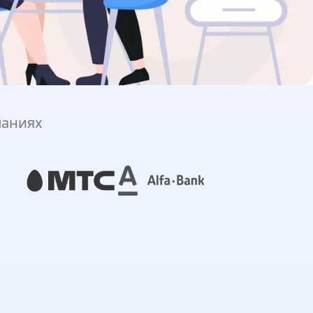
паниях