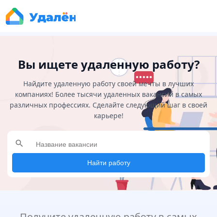
Вы ищете удаленную работу?
Найдите удаленную работу своей мечты в лучших
компаниях! Более тысячи удаленных вакансий в самых
различных профессиях. Сделайте следующий шаг в своей
карьере!
search
Найти работу
Получите удаленную работу в самых