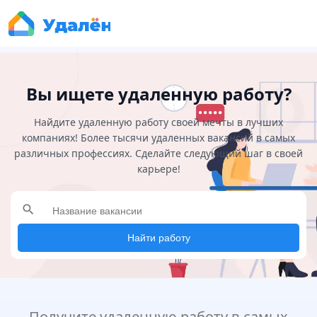
Вы ищете удаленную работу?
Найдите удаленную работу своей мечты в лучших
компаниях! Более тысячи удаленных вакансий в самых
различных профессиях. Сделайте следующий шаг в своей
карьере!
search
Найти работу
Получите удаленную работу в самых