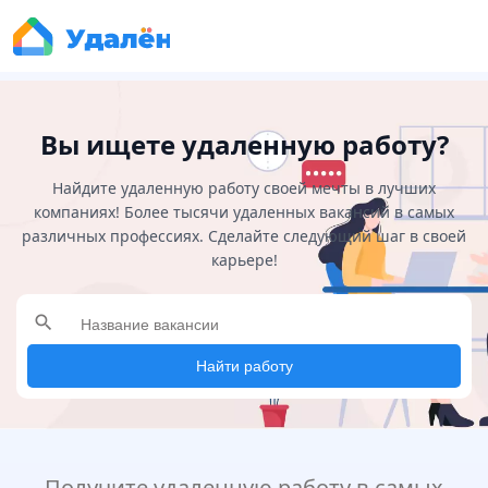
Вы ищете удаленную работу?
Найдите удаленную работу своей мечты в лучших
компаниях! Более тысячи удаленных вакансий в самых
различных профессиях. Сделайте следующий шаг в своей
карьере!
search
Найти работу
Получите удаленную работу в самых