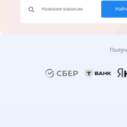
search
Найт
Получ