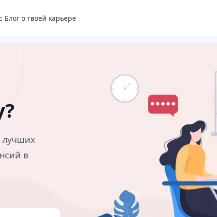
с
Блог о твоей карьере
у?
в лучших
нсий в