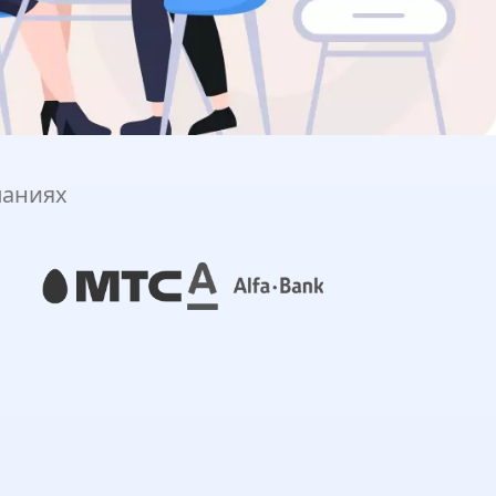
паниях