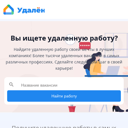
Вы ищете удаленную работу?
Найдите удаленную работу своей мечты в лучших
компаниях! Более тысячи удаленных вакансий в самых
различных профессиях. Сделайте следующий шаг в своей
карьере!
search
Найти работу
Получите удаленную работу в самых