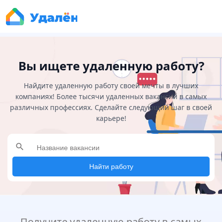
Вы ищете удаленную работу?
Найдите удаленную работу своей мечты в лучших
компаниях! Более тысячи удаленных вакансий в самых
различных профессиях. Сделайте следующий шаг в своей
карьере!
search
Найти работу
Получите удаленную работу в самых