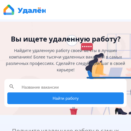
Вы ищете удаленную работу?
Найдите удаленную работу своей мечты в лучших
компаниях! Более тысячи удаленных вакансий в самых
различных профессиях. Сделайте следующий шаг в своей
карьере!
search
Найти работу
Получите удаленную работу в самых