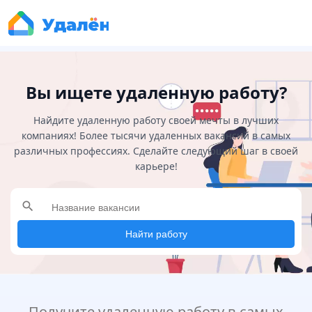
Вы ищете удаленную работу?
Найдите удаленную работу своей мечты в лучших
компаниях! Более тысячи удаленных вакансий в самых
различных профессиях. Сделайте следующий шаг в своей
карьере!
search
Найти работу
Получите удаленную работу в самых