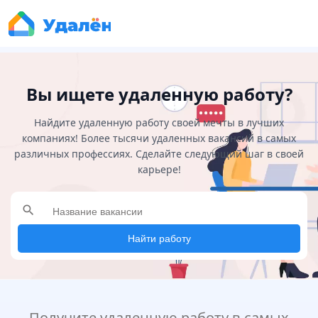
Вы ищете удаленную работу?
Найдите удаленную работу своей мечты в лучших
компаниях! Более тысячи удаленных вакансий в самых
различных профессиях. Сделайте следующий шаг в своей
карьере!
search
Найти работу
Получите удаленную работу в самых