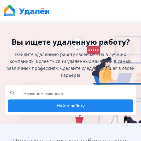
Вы ищете удаленную работу?
Найдите удаленную работу своей мечты в лучших
компаниях! Более тысячи удаленных вакансий в самых
различных профессиях. Сделайте следующий шаг в своей
карьере!
search
Найти работу
Получите удаленную работу в самых