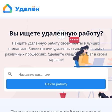
Вы ищете удаленную работу?
Найдите удаленную работу своей мечты в лучших
компаниях! Более тысячи удаленных вакансий в самых
различных профессиях. Сделайте следующий шаг в своей
карьере!
search
Найти работу
Получите удаленную работу в самых