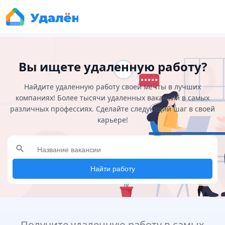
Вы ищете удаленную работу?
Найдите удаленную работу своей мечты в лучших
компаниях! Более тысячи удаленных вакансий в самых
различных профессиях. Сделайте следующий шаг в своей
карьере!
search
Найти работу
Получите удаленную работу в самых