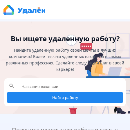
Вы ищете удаленную работу?
Найдите удаленную работу своей мечты в лучших
компаниях! Более тысячи удаленных вакансий в самых
различных профессиях. Сделайте следующий шаг в своей
карьере!
search
Найти работу
Получите удаленную работу в самых