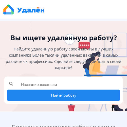
Вы ищете удаленную работу?
Найдите удаленную работу своей мечты в лучших
компаниях! Более тысячи удаленных вакансий в самых
различных профессиях. Сделайте следующий шаг в своей
карьере!
search
Найти работу
Получите удаленную работу в самых