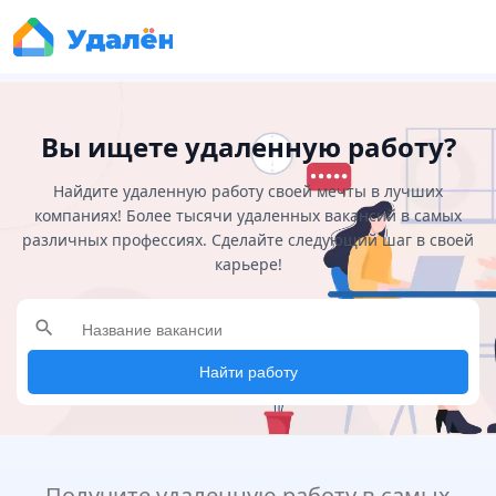
Вы ищете удаленную работу?
Найдите удаленную работу своей мечты в лучших
компаниях! Более тысячи удаленных вакансий в самых
различных профессиях. Сделайте следующий шаг в своей
карьере!
search
Найти работу
Получите удаленную работу в самых