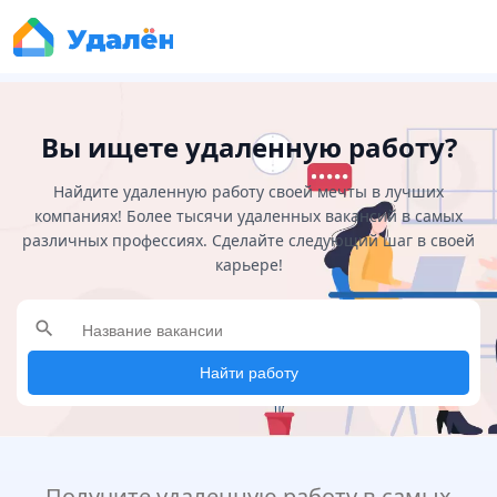
Вы ищете удаленную работу?
Найдите удаленную работу своей мечты в лучших
компаниях! Более тысячи удаленных вакансий в самых
различных профессиях. Сделайте следующий шаг в своей
карьере!
search
Найти работу
Получите удаленную работу в самых