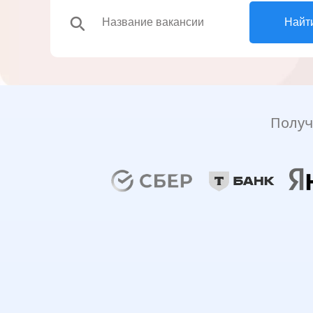
search
Найт
Получ