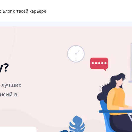
с
Блог о твоей карьере
у?
в лучших
нсий в