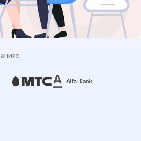
паниях