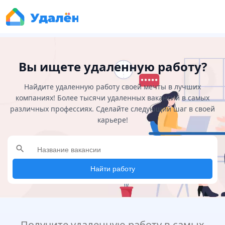
Вы ищете удаленную работу?
Найдите удаленную работу своей мечты в лучших
компаниях! Более тысячи удаленных вакансий в самых
различных профессиях. Сделайте следующий шаг в своей
карьере!
search
Найти работу
Получите удаленную работу в самых