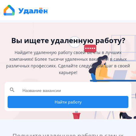
Вы ищете удаленную работу?
Найдите удаленную работу своей мечты в лучших
компаниях! Более тысячи удаленных вакансий в самых
различных профессиях. Сделайте следующий шаг в своей
карьере!
search
Найти работу
Получите удаленную работу в самых