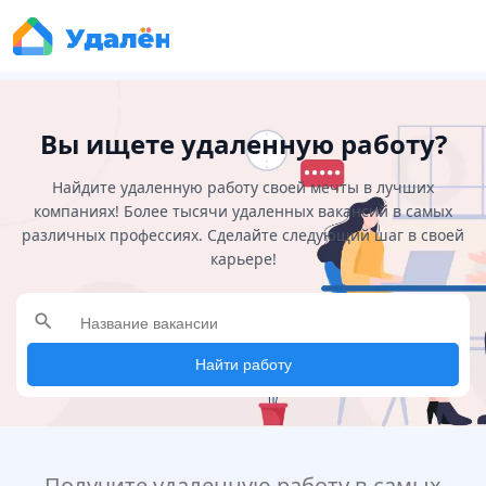
Вы ищете удаленную работу?
Найдите удаленную работу своей мечты в лучших
компаниях! Более тысячи удаленных вакансий в самых
различных профессиях. Сделайте следующий шаг в своей
карьере!
search
Найти работу
Получите удаленную работу в самых