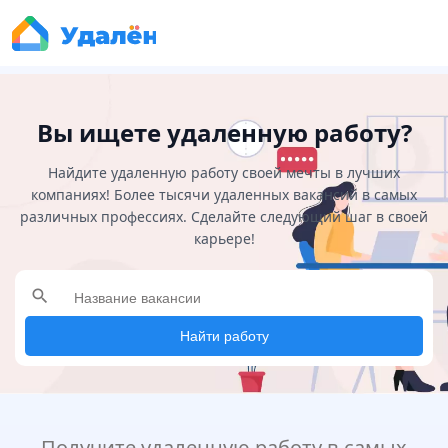
Вы ищете удаленную работу?
Найдите удаленную работу своей мечты в лучших
компаниях! Более тысячи удаленных вакансий в самых
различных профессиях. Сделайте следующий шаг в своей
карьере!
search
Найти работу
Получите удаленную работу в самых