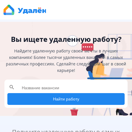
Вы ищете удаленную работу?
Найдите удаленную работу своей мечты в лучших
компаниях! Более тысячи удаленных вакансий в самых
различных профессиях. Сделайте следующий шаг в своей
карьере!
search
Найти работу
Получите удаленную работу в самых