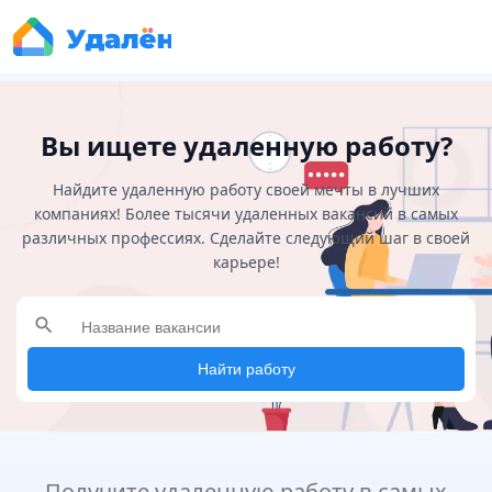
Вы ищете удаленную работу?
Найдите удаленную работу своей мечты в лучших
компаниях! Более тысячи удаленных вакансий в самых
различных профессиях. Сделайте следующий шаг в своей
карьере!
search
Найти работу
Получите удаленную работу в самых