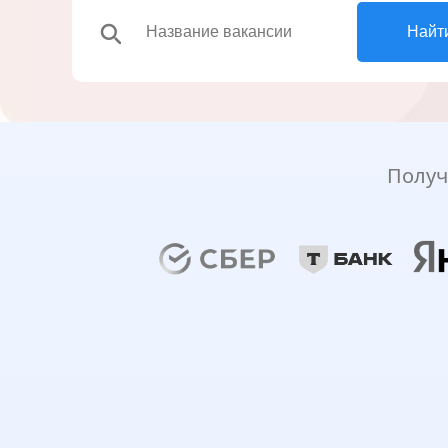
search
Найт
Получ