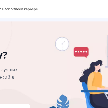
с
Блог о твоей карьере
у?
в лучших
нсий в