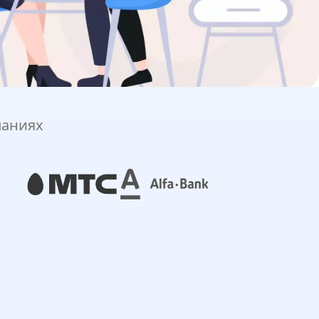
паниях