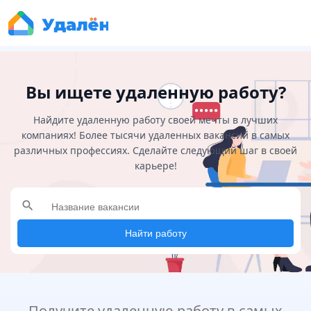
Вы ищете удаленную работу?
Найдите удаленную работу своей мечты в лучших
компаниях! Более тысячи удаленных вакансий в самых
различных профессиях. Сделайте следующий шаг в своей
карьере!
search
Найти работу
Получите удаленную работу в самых