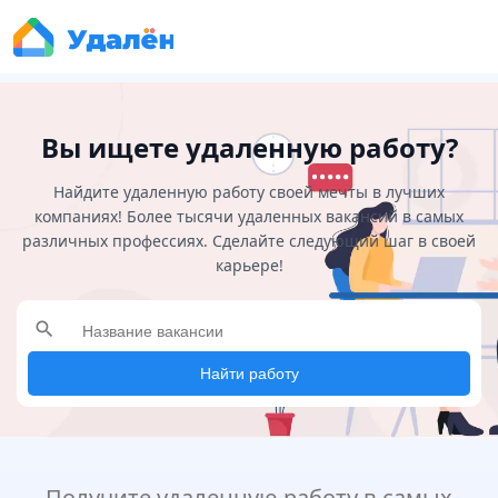
Вы ищете удаленную работу?
Найдите удаленную работу своей мечты в лучших
компаниях! Более тысячи удаленных вакансий в самых
различных профессиях. Сделайте следующий шаг в своей
карьере!
search
Найти работу
Получите удаленную работу в самых