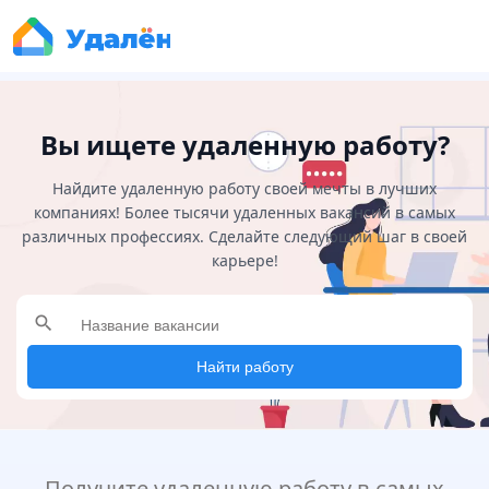
Вы ищете удаленную работу?
Найдите удаленную работу своей мечты в лучших
компаниях! Более тысячи удаленных вакансий в самых
различных профессиях. Сделайте следующий шаг в своей
карьере!
search
Найти работу
Получите удаленную работу в самых