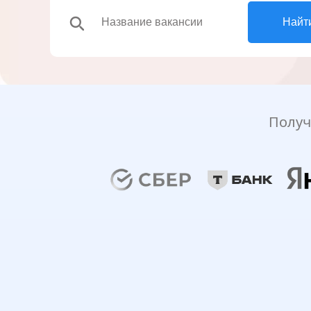
search
Найт
Получ