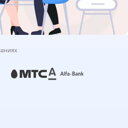
паниях