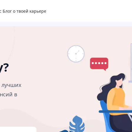
с
Блог о твоей карьере
у?
в лучших
нсий в