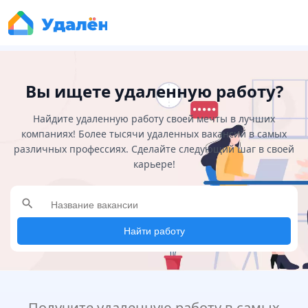
Вы ищете удаленную работу?
Найдите удаленную работу своей мечты в лучших
компаниях! Более тысячи удаленных вакансий в самых
различных профессиях. Сделайте следующий шаг в своей
карьере!
search
Найти работу
Получите удаленную работу в самых