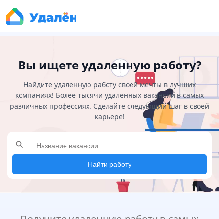
Вы ищете удаленную работу?
Найдите удаленную работу своей мечты в лучших
компаниях! Более тысячи удаленных вакансий в самых
различных профессиях. Сделайте следующий шаг в своей
карьере!
search
Найти работу
Получите удаленную работу в самых