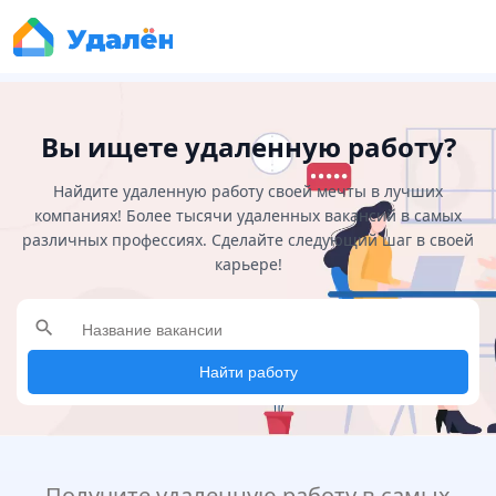
Вы ищете удаленную работу?
Найдите удаленную работу своей мечты в лучших
компаниях! Более тысячи удаленных вакансий в самых
различных профессиях. Сделайте следующий шаг в своей
карьере!
search
Найти работу
Получите удаленную работу в самых