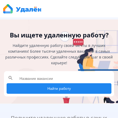
Вы ищете удаленную работу?
Найдите удаленную работу своей мечты в лучших
компаниях! Более тысячи удаленных вакансий в самых
различных профессиях. Сделайте следующий шаг в своей
карьере!
search
Найти работу
Получите удаленную работу в самых