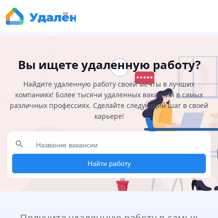
Вы ищете удаленную работу?
Найдите удаленную работу своей мечты в лучших
компаниях! Более тысячи удаленных вакансий в самых
различных профессиях. Сделайте следующий шаг в своей
карьере!
search
Найти работу
Получите удаленную работу в самых