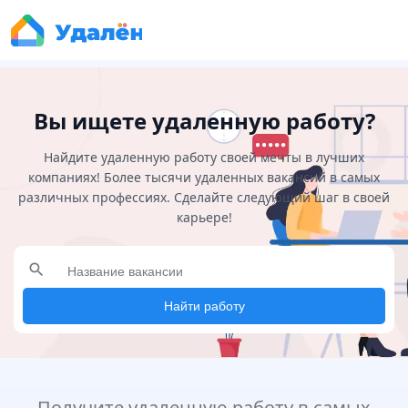
Вы ищете удаленную работу?
Найдите удаленную работу своей мечты в лучших
компаниях! Более тысячи удаленных вакансий в самых
различных профессиях. Сделайте следующий шаг в своей
карьере!
search
Найти работу
Получите удаленную работу в самых