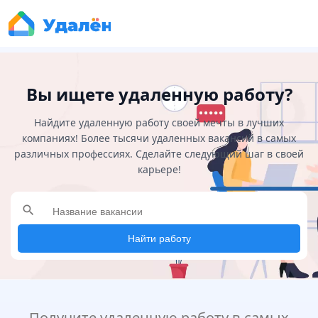
Вы ищете удаленную работу?
Найдите удаленную работу своей мечты в лучших
компаниях! Более тысячи удаленных вакансий в самых
различных профессиях. Сделайте следующий шаг в своей
карьере!
search
Найти работу
Получите удаленную работу в самых