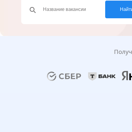
search
Найт
Получ