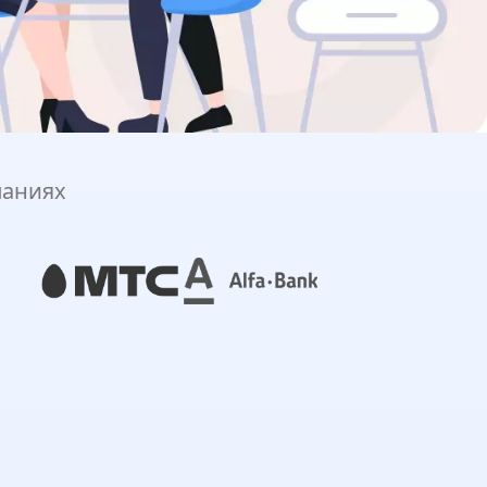
паниях