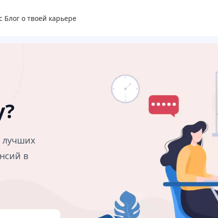
с
Блог о твоей карьере
у?
в лучших
нсий в