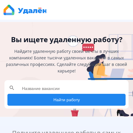
Вы ищете удаленную работу?
Найдите удаленную работу своей мечты в лучших
компаниях! Более тысячи удаленных вакансий в самых
различных профессиях. Сделайте следующий шаг в своей
карьере!
search
Найти работу
Получите удаленную работу в самых