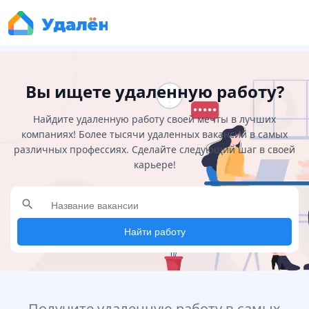
Вы ищете удаленную работу?
Найдите удаленную работу своей мечты в лучших
компаниях! Более тысячи удаленных вакансий в самых
различных профессиях. Сделайте следующий шаг в своей
карьере!
search
Найти работу
Получите удаленную работу в самых