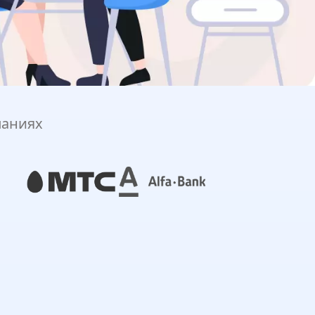
паниях