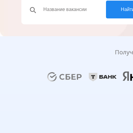
search
Найт
Получ