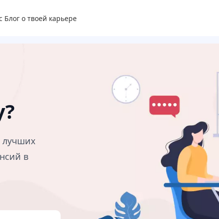
с
Блог о твоей карьере
у?
в лучших
нсий в