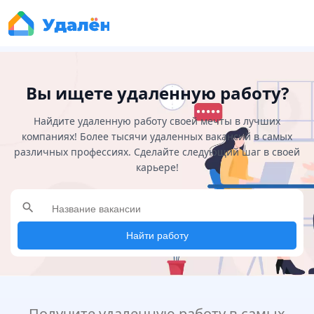
Вы ищете удаленную работу?
Найдите удаленную работу своей мечты в лучших
компаниях! Более тысячи удаленных вакансий в самых
различных профессиях. Сделайте следующий шаг в своей
карьере!
search
Найти работу
Получите удаленную работу в самых