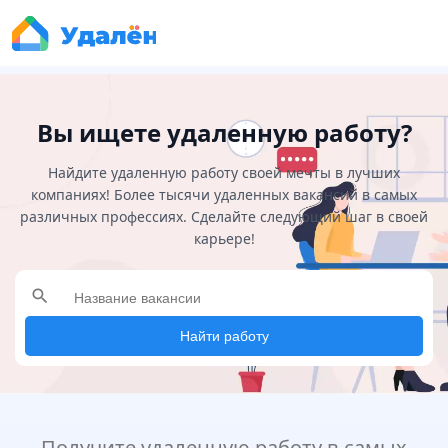
Вы ищете удаленную работу?
Найдите удаленную работу своей мечты в лучших
компаниях! Более тысячи удаленных вакансий в самых
различных профессиях. Сделайте следующий шаг в своей
карьере!
search
Найти работу
Получите удаленную работу в самых