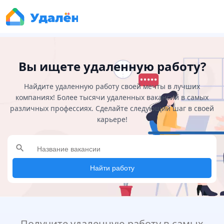
Вы ищете удаленную работу?
Найдите удаленную работу своей мечты в лучших
компаниях! Более тысячи удаленных вакансий в самых
различных профессиях. Сделайте следующий шаг в своей
карьере!
search
Найти работу
Получите удаленную работу в самых