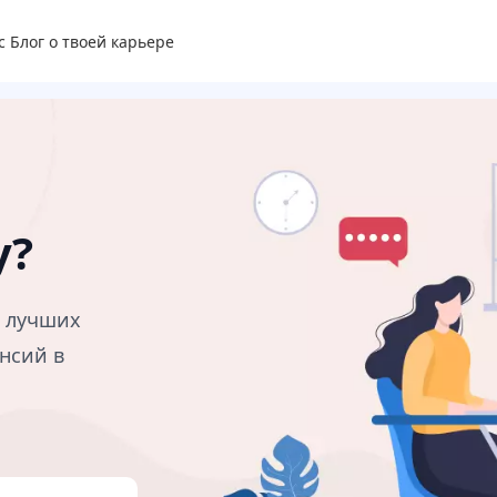
с
Блог о твоей карьере
у?
в лучших
нсий в