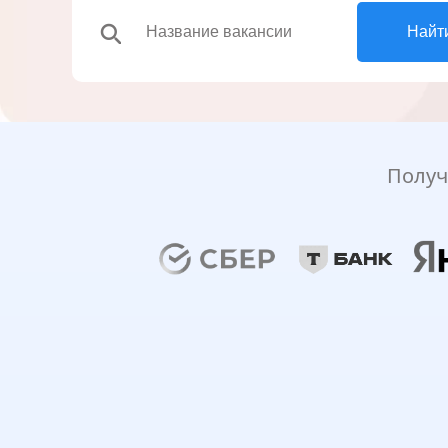
search
Найт
Получ