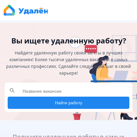
Вы ищете удаленную работу?
Найдите удаленную работу своей мечты в лучших
компаниях! Более тысячи удаленных вакансий в самых
различных профессиях. Сделайте следующий шаг в своей
карьере!
search
Найти работу
Получите удаленную работу в самых