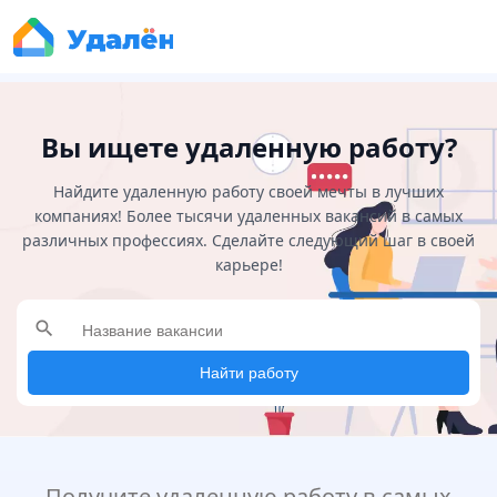
Вы ищете удаленную работу?
Найдите удаленную работу своей мечты в лучших
компаниях! Более тысячи удаленных вакансий в самых
различных профессиях. Сделайте следующий шаг в своей
карьере!
search
Найти работу
Получите удаленную работу в самых